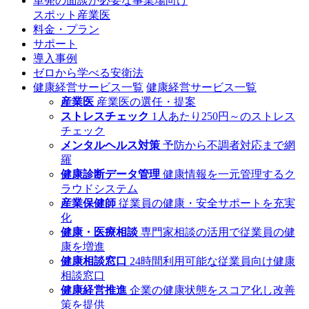
単発の面談が必要な事業場向け
スポット産業医
料金・プラン
サポート
導入事例
ゼロから学べる安衛法
健康経営サービス一覧
健康経営サービス一覧
産業医
産業医の選任・提案
ストレスチェック
1人あたり250円～のストレス
チェック
メンタルヘルス対策
予防から不調者対応まで網
羅
健康診断データ管理
健康情報を一元管理するク
ラウドシステム
産業保健師
従業員の健康・安全サポートを充実
化
健康・医療相談
専門家相談の活用で従業員の健
康を増進
健康相談窓口
24時間利用可能な従業員向け健康
相談窓口
健康経営推進
企業の健康状態をスコア化し改善
策を提供