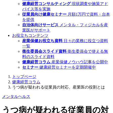
健康経営コンサルティング
現状調査や施策アド
バイス等を実施
従業員向け健康セミナー
月額1万円で資料・台本
を提供
自治体向けサービス
メンタル・フィジカルを産
業医がサポート
お役立ちコンテンツ
産業保健お役立ち資料
日々の業務に役立つ資料
一覧
衛生委員会スライド資料
衛生委員会で使える無
料のスライド資料
健康経営コラム
産業保健ノウハウ記事を公開中
セミナー
健康経営セミナーを定期開催中
トップページ
健康経営コラム
うつ病が疑われる従業員の対応、産業医の役割とは
メンタルヘルス
うつ病が疑われる従業員の対