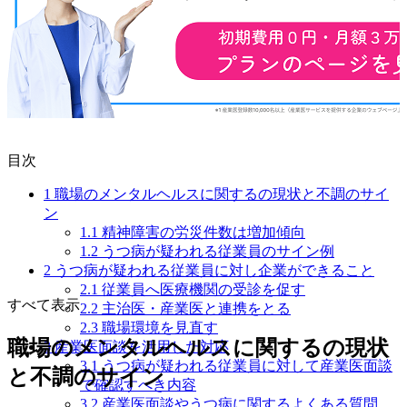
目次
1
職場のメンタルヘルスに関するの現状と不調のサイ
ン
1.1
精神障害の労災件数は増加傾向
1.2
うつ病が疑われる従業員のサイン例
2
うつ病が疑われる従業員に対し企業ができること
2.1
従業員へ医療機関の受診を促す
すべて表示
2.2
主治医・産業医と連携をとる
2.3
職場環境を見直す
職場のメンタルヘルスに関するの現状
3
産業医面談を活用した対応
3.1
うつ病が疑われる従業員に対して産業医面談
と不調のサイン
で確認すべき内容
3.2
産業医面談やうつ病に関するよくある質問