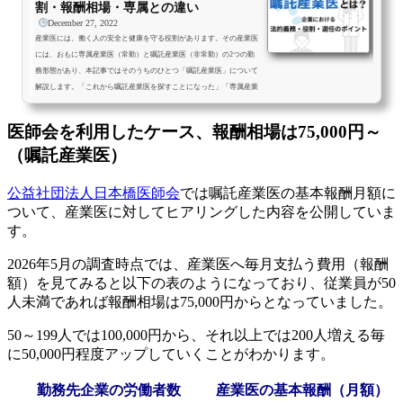
割・報酬相場・専属との違い
December 27, 2022
産業医には、働く人の安全と健康を守る役割があります。その産業医
には、おもに専属産業医（常勤）と嘱託産業医（非常勤）の2つの勤
務形態があり、本記事ではそのうちのひとつ「嘱託産業医」について
解説します。「これから嘱託産業医を探すことになった」「専属産業
医とはどんな違いがあるの？」「うちの会社ではどちらを選任すれば
良いの？」など、産業医に関する情報収集を行う企業の方向けにやさ
医師会を利用したケース、報酬相場は75,000円～
しく紹介する記事となっています。なお、「嘱託産業医ってどんなお
（嘱託産業医）
仕事？」といったように、産業医として求人を探している医師の方は
こ...
公益社団法人日本橋医師会
では嘱託産業医の基本報酬月額に
ついて、産業医に対してヒアリングした内容を公開していま
す。
2026年5月の調査時点では、産業医へ毎月支払う費用（報酬
額）を見てみると以下の表のようになっており、従業員が50
人未満であれば報酬相場は75,000円からとなっていました。
50～199人では100,000円から、それ以上では200人増える毎
に50,000円程度アップしていくことがわかります。
勤務先企業の
労働者数
産業医の基本報酬（月額）