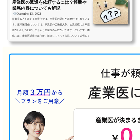
産業医の派遣を依頼するには？報酬や
契...
業務内容についても解説
December 13, 2022
従業員50人を超える事業所では、産業医の選任が義務付けられていま
す。産業医選任については、事業所の労働者人数、企業規模により雇
用ないしは“派遣”してもらう産業医の人数などが決まっています。本
稿では、産業医派遣とは何か、派遣してもらう方法について説明して
いきます。なお、「従業員に派遣社員が含まれるか」など、選任義務
の要件については以下の関連記事をご参照ください。派遣社員は「労
働者数50名以上」に含める？産業医の選任のほか、企業の義務とは産
業医派遣とは？産業医の選任は法律（※1）で義務付けられており、
事...