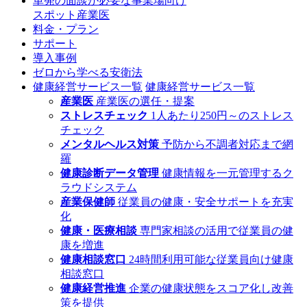
単発の面談が必要な事業場向け
スポット産業医
料金・プラン
サポート
導入事例
ゼロから学べる安衛法
健康経営サービス一覧
健康経営サービス一覧
産業医
産業医の選任・提案
ストレスチェック
1人あたり250円～のストレス
チェック
メンタルヘルス対策
予防から不調者対応まで網
羅
健康診断データ管理
健康情報を一元管理するク
ラウドシステム
産業保健師
従業員の健康・安全サポートを充実
化
健康・医療相談
専門家相談の活用で従業員の健
康を増進
健康相談窓口
24時間利用可能な従業員向け健康
相談窓口
健康経営推進
企業の健康状態をスコア化し改善
策を提供