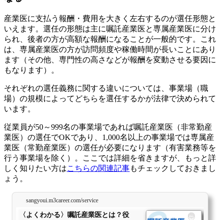
産業医に支払う報酬・費用を大きく左右するのが選任形態と
いえます。選任の形態は主に嘱託産業医と専属産業医に分け
られ、後者の方が高額な報酬になることが一般的です。これ
は、専属産業医の方が訪問頻度や稼働時間が長いことにあり
ます（その他、専門性の高さなどが報酬を変動させる要因に
もなります）。
それぞれの選任義務に関する違いについては、事業場（職
場）の規模によってどちらを選任するかが法律で決められて
います。
従業員が50～999名の事業場であれば嘱託産業医（非常勤産
業医）の選任でOKであり、1,000名以上の事業場では専属産
業医（常勤産業医）の選任が必要になります
（有害業務等を
行う事業場を除く）
。ここでは詳細を省きますが、もっと詳
しく知りたい方は
こちらの関連記事
もチェックしておきまし
ょう。
sangyoui.m3career.com/service
〈よくわかる〉嘱託産業医とは？役