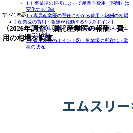
1.4
事業場の規模によって産業医費用（報酬）は
変化する傾向
すべて表示
1.5
専属産業医の選任にかかる費用・報酬の相場
2
産業医の費用・報酬が変動する5つのポイント
〈2026年調査〉嘱託産業医の報酬・費
2.1
費用変動のポイント①：面談やストレスチェ
ックの有無
用の相場を調査
2.2
費用変動のポイント②：事業場の所在地・業
種の状況
2.3
費用変動のポイント③：産業医のキャリア・
経歴
2.4
費用変動のポイント④：産業医の訪問頻度・
時間
2.5
費用変動のポイント⑤：産業医との契約方法
3
産業医に適正な報酬を支払うためには？
3.1
社内で産業医に求める要件を決める
3.2
必要に応じて外部に相談する
3.3
助成金の扱いに注意する
4
産業医の月額料金・報酬以外で発生する主な3つの費
用
4.1
費用①：産業医を探すためのコスト
4.2
費用②：産業医選任後のコスト