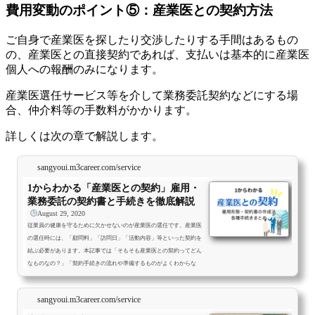
費用変動のポイント⑤：産業医との契約方法
ご自身で産業医を探したり交渉したりする手間はあるもの
の、産業医との直接契約であれば、支払いは基本的に産業医
個人への報酬のみになります。
産業医選任サービス等を介して業務委託契約などにする場
合、仲介料等の手数料がかかります。
詳しくは次の章で解説します。
sangyoui.m3career.com/service
1からわかる「産業医との契約」雇用・
業務委託の契約書と手続きを徹底解説
August 29, 2020
従業員の健康を守るために欠かせないのが産業医の選任です。産業医
の選任時には、「顧問料」「訪問日」「活動内容」等といった契約を
結ぶ必要があります。本記事では「そもそも産業医との契約ってどん
なものなの？」「契約手続きの流れや準備するものがよくわからな
い」という企業担当者の方に向けて、産業医の役割や契約形態、契約
書の作成方法やひな形、そして契約時の注意点など、産業医との契約
sangyoui.m3career.com/service
にまつわる疑問点をわかりやすく解説します。産業医との契約に関す
る法的義務産業医との契約（選任）は企業における法的義務産業医と