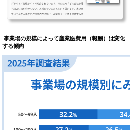
グサイト／比較サイトで紹介されています。そのため「どの会社を選
べばよいのか分からない」と感じている方も多いと思います。本記事
ではそんな人事などご担当の方に向け、産業医サービスを提供する当
社の立場から、比較する際の要点を5つにまとめています。ぜひ参考
にしてみてください。〈5選〉産業医サービスを比較する際のポイン
ト産業医サービスの比較・ランキングサイト利用時の注意点産業医選
任サービスはさまざまなものがありますが、いずれも同程度の価格帯
事業場の規模によって産業医費用（報酬）は変化
が...
する傾向