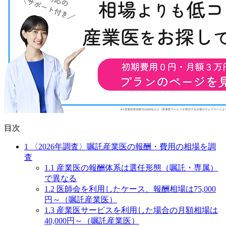
目次
1
〈2026年調査〉嘱託産業医の報酬・費用の相場を調
査
1.1
産業医の報酬体系は選任形態（嘱託・専属）
で異なる
1.2
医師会を利用したケース、報酬相場は75,000
円～（嘱託産業医）
1.3
産業医サービスを利用した場合の月額相場は
40,000円～（嘱託産業医）