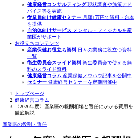
健康経営コンサルティング
現状調査や施策アド
バイス等を実施
従業員向け健康セミナー
月額1万円で資料・台本
を提供
自治体向けサービス
メンタル・フィジカルを産
業医がサポート
お役立ちコンテンツ
産業保健お役立ち資料
日々の業務に役立つ資料
一覧
衛生委員会スライド資料
衛生委員会で使える無
料のスライド資料
健康経営コラム
産業保健ノウハウ記事を公開中
セミナー
健康経営セミナーを定期開催中
トップページ
健康経営コラム
〈2026年度〉産業医の報酬相場と選任にかかる費用を
徹底解説
産業医の役割・選任