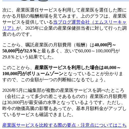
次に、産業医選任サービスを利用して産業医を選任した際に
かかる月額の報酬相場を見てみます。
上のグラフは、産業医
サービスを提供している
当ブログ運営会社（エムスリーキャ
リア）
が、2025年に企業の産業保健担当者に対して行った調
査のものです。
ここから、嘱託産業医の月額費用（報酬）は
40,000円～
50,000円が32.9％
と最も多く、次いで60,000～100,000円が
29.8％という結果でした。
このことから、
産業医サービスを利用した場合は40,000～
100,000円がボリュームゾーン
となっていることが分かりま
すので、この金額が一つの判断軸になるでしょう。
2026年5月に編集部が複数の産業医サービスを調べたところ
（会社によって多少の差こそあるものの）産業医の月額費用
は30,000円が最安値の水準となっているようです。ただし、
昨今の物価高騰の影響もあってか、基本月額料金がアップし
ているサービスも確認できました
。
産業医サービスを比較する際の要点・注意点についてはこち