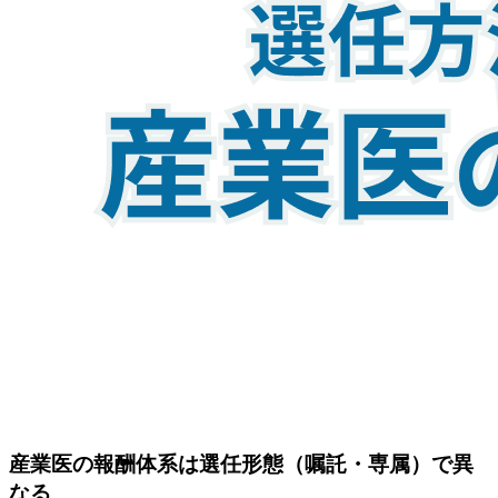
4.3
費用③：産業医交代時のコスト
5
産業医にかかる費用は誰が負担する？
5.1
事業者負担となる費用
5.2
個人負担となる費用
6
産業医との契約書でとくに確認すベき3つのこと
6.1
職務内容
6.2
報酬
6.3
契約の有効期間
7
産業医にかかる費用の会計処理の注意点
7.1
報酬の勘定項目は？
7.2
消費税？源泉徴収税？かかる税金は？
8
自社の事業内容・予算にマッチした産業医を探して
みましょう
産業医の報酬体系は選任形態（嘱託・専属）で異
なる