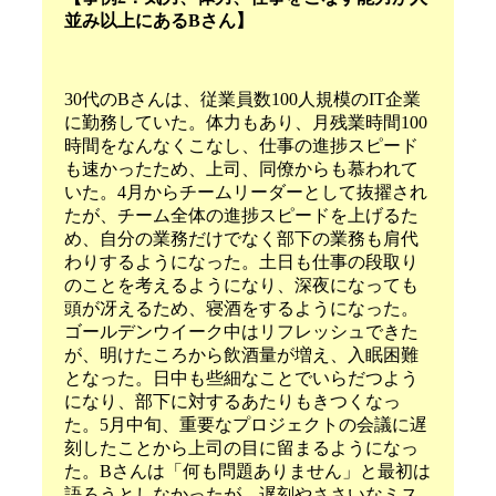
並み以上にあるBさん】
30代のBさんは、従業員数100人規模のIT企業
に勤務していた。体力もあり、月残業時間100
時間をなんなくこなし、仕事の進捗スピード
も速かったため、上司、同僚からも慕われて
いた。4月からチームリーダーとして抜擢され
たが、チーム全体の進捗スピードを上げるた
め、自分の業務だけでなく部下の業務も肩代
わりするようになった。土日も仕事の段取り
のことを考えるようになり、深夜になっても
頭が冴えるため、寝酒をするようになった。
ゴールデンウイーク中はリフレッシュできた
が、明けたころから飲酒量が増え、入眠困難
となった。日中も些細なことでいらだつよう
になり、部下に対するあたりもきつくなっ
た。5月中旬、重要なプロジェクトの会議に遅
刻したことから上司の目に留まるようになっ
た。Bさんは「何も問題ありません」と最初は
語ろうとしなかったが、遅刻やささいなミス