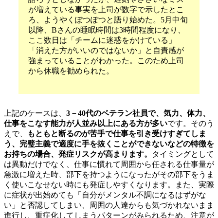
が増えている事実を上司が数字で示したとこ
ろ、ようやくぽつぽつと語り始めた。5月中旬
以降、Bさんの睡眠時間は3時間程度になり、
ここ数日は「チームに迷惑をかけている」
「消えた方がいいのではないか」と自責感が
強まっていることがわかった。このため上司
から休職を勧められた。
上記のケースは、
3－40代のベテラン社員で、気力、体力、
仕事をこなす能力が人並み以上にある方が多い
です。そのう
えで、
もともと断るのが苦手で仕事を引き受けすぎてしま
う、完璧主義で適度に手を抜くことができないなどの特徴を
お持ちの場合、発症リスクが高まります。
タイミングとして
は
異動だけでなく、仕事に慣れて周囲から任される仕事量が
急激に増えた時、部下を持つようになったがその部下をうま
く使いこなせない時にも発症しやすくなります。
また、実際
に症状が出始めても「自分がメンタル不調になるはずがな
い」と否認してしまい、周囲の人達からも気づかれないまま
進行し、重症化してしまうパターンがみられるため、注意が