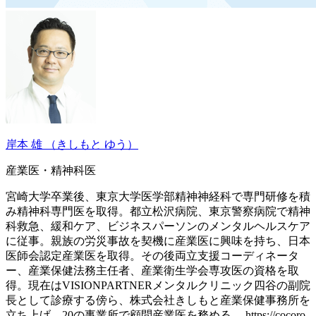
岸本 雄
（きしもと ゆう）
産業医・精神科医
宮崎大学卒業後、東京大学医学部精神神経科で専門研修を積
み精神科専門医を取得。都立松沢病院、東京警察病院で精神
科救急、緩和ケア、ビジネスパーソンのメンタルヘルスケア
に従事。親族の労災事故を契機に産業医に興味を持ち、日本
医師会認定産業医を取得。その後両立支援コーディネータ
ー、産業保健法務主任者、産業衛生学会専攻医の資格を取
得。現在はVISIONPARTNERメンタルクリニック四谷の副院
長として診療する傍ら、株式会社きしもと産業保健事務所を
立ち上げ、20の事業所で顧問産業医を務める。 https://cocoro-