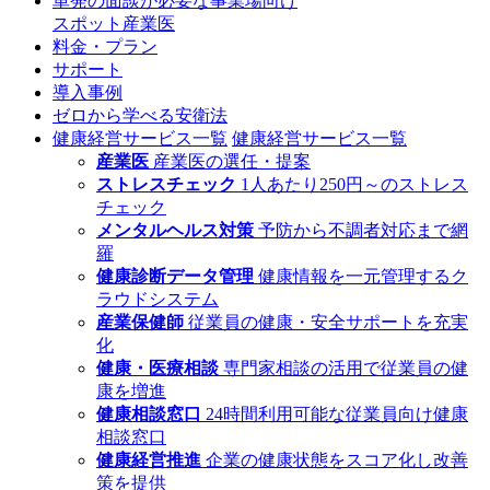
単発の面談が必要な事業場向け
スポット産業医
料金・プラン
サポート
導入事例
ゼロから学べる安衛法
健康経営サービス一覧
健康経営サービス一覧
産業医
産業医の選任・提案
ストレスチェック
1人あたり250円～のストレス
チェック
メンタルヘルス対策
予防から不調者対応まで網
羅
健康診断データ管理
健康情報を一元管理するク
ラウドシステム
産業保健師
従業員の健康・安全サポートを充実
化
健康・医療相談
専門家相談の活用で従業員の健
康を増進
健康相談窓口
24時間利用可能な従業員向け健康
相談窓口
健康経営推進
企業の健康状態をスコア化し改善
策を提供