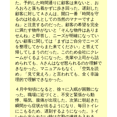
た。予約した時間通りに顧客は来ないと、お
ろおろと落ち着かずに歩き回った。遅刻した
顧客に対してＡさんは、開口一番「時間を守
るのは社会人としての当然のマナーですよ
ね」と注意するのだった。顧客の希望を完全
に満たす物件がないと「そんな物件はありま
せんね」と即答し、ニーズが明確になってい
ない顧客に関しては「まずはご自分でニーズ
を整理してからまた来てください」と答えて
帰してしまうのだった。このため会社にクレ
ームがくるようになった。先輩や上司から詰
められても、Aさんはなぜ怒られるのか理解で
きなかった。マニュアルもなく、「空気を読
め」「見て覚えろ」と言われても、全く非論
理的で理解できなかった。
４月中旬頃になると、徐々に入眠が困難にな
った。職場に近づくと、不安と緊張から動
悸、嘔気、腹痛が出現した。次第に朝起きた
瞬間から症状が出るようになり、毎日トイレ
にこもるため、遅刻するようになった。トイ
レから出られない時は欠勤の連絡を入れる