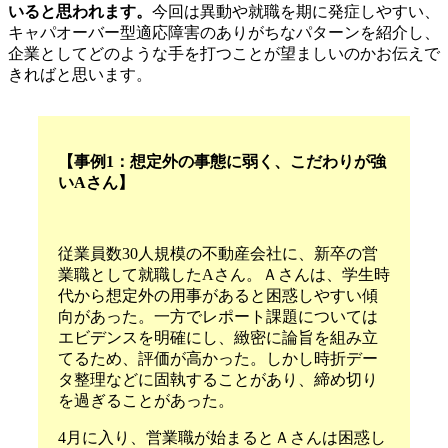
いると思われます。
今回は
異動や就職を期に発症しやすい、
キャパオーバー型適応障害のありがちなパターンを紹介し、
企業としてどのような手を打つことが望ましいのか
お伝えで
きればと思います。
【事例1：想定外の事態に弱く、こだわりが強
いAさん
】
従業員数30人規模の不動産会社に、新卒の営
業職として就職したAさん。Ａさんは、学生時
代から想定外の用事があると困惑しやすい傾
向があった。一方でレポート課題については
エビデンスを明確にし、緻密に論旨を組み立
てるため、評価が高かった。しかし時折デー
タ整理などに固執することがあり、締め切り
を過ぎることがあった。
4月に入り、営業職が始まるとＡさんは困惑し