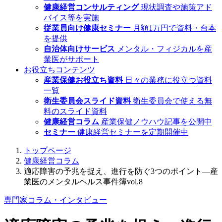
健康経営コンサルティング
現状調査や施策アド
バイス等を実施
従業員向け健康セミナー
月額1万円で資料・台本
を提供
自治体向けサービス
メンタル・フィジカルを産
業医がサポート
お役立ちコンテンツ
産業保健お役立ち資料
日々の業務に役立つ資料
一覧
衛生委員会スライド資料
衛生委員会で使える無
料のスライド資料
健康経営コラム
産業保健ノウハウ記事を公開中
セミナー
健康経営セミナーを定期開催中
トップページ
健康経営コラム
適応障害の予兆を捉え、進行を防ぐ3つのポイント―産
業医のメンタルヘルス事件簿vol.8
専門家コラム・インタビュー