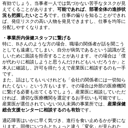
有効でしょう。当事者一人では気づかない苦手なタスクが見
えてくることがあります。
可能であれば、部署全体の進捗状
況も把握したいところ
です。仕事の偏りを知ることができれ
ば、発症リスクの高い人物を発見できますし、仕事を均等に
分配しやすくなります。
・事業所内保健スタッフに繋げる
特に、Bさんのような方の場合、職場の関係者が話を聞こう
としても遠慮してしまい、
自分が病気であるという認識が乏
しいために面談を拒否することがあります。
その場合は「僕
が代わりに相談しようと思うんだけれどもいいだろうか」と
本人に確認し、許可を得たうえで産業医に相談するのも一手
です。
また、話はしてもいいけれども「会社の関係者には一切知ら
れたくない」という方もいます。その場合は外部の医療機関
に繋げる必要も出てくるでしょう。
産業医に相談していただ
ければ、適切な医療機関を選定するお手伝いも可能
ですし、
産業医が選任されていない50人未満の事業所では、
産業保健
総合支援センターに相談するのも有効
です。
適応障害はいかに早く気づき、進行を食い止めるかが要にな
ります。
同僚にいつもとちょっと違う「変化」が見られた