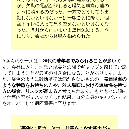
が、欠勤の電話が終わると嘔気と腹痛は嘘の
ように消えるのだった。一方でどうしても出
勤しないといけない日は一駅ごとに降り、個
室トイレに入って息を整えないといけなくな
った。５月からはいよいよ連日欠勤するよう
になり、会社から休職を勧められた。
Aさんのケースは、
20代の若年者でみられることが多い
で
す。会社に入り、
理想と現実との間でギャップを感じて戸惑
ってしまうことが最初の引き金になることがあります。
ま
た、症例のように診断基準は満たさないものの、
発達障害の
ような特徴をお持ちの方や、対人場面における過敏性を持つ
方の場合、リスクが高まる
と考えられます。もともとの傾向
と仕事内容がミスマッチした結果、自分自身のキャパシティ
をオーバーして適応障害に至ります。
【事例2：気力、体力、仕事をこなす能力が人