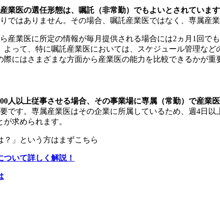
合、産業医の選任形態は、嘱託（非常勤）でもよいとされていま
限りではありません。
その場合、嘱託産業医ではなく、専属産業
ら産業医に所定の情報が毎月提供される場合には2ヵ月1回で
。よって、特に嘱託産業医においては、スケジュール管理など
の際にはさまざまな方面から産業医の能力を比較できるかが重
時500人以上従事させる場合、その事業場に専属（常勤）で産業
必要です。
専属産業医はその企業に所属しているため、週4日以
とが求められます。
は？」という方はまずこちら
について詳しく解説！
は