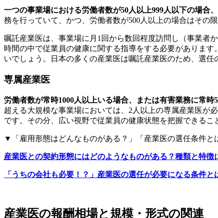
一つの事業場における労働者数が50人以上999人以下の場
務を行っていて、かつ、労働者数が500人以上の場合はその
嘱託産業医は、事業場に月1回から数回程度訪問し（事業者か
時間の中で従業員の健康に関する指導をする必要があります
いでしょう。
日本の多くの産業医は嘱託産業医のため、選任
専属産業医
労働者数が常時1000人以上いる場合、または有害業務に常
超える大規模な事業場においては、2人以上の専属産業医が
です。その分、
広い視野で従業員の健康状態を把握できるこ
▼「雇用形態はどんなものがある？」「産業医の選任条件と
産業医との契約形態にはどのようなものがある？種類と特徴
「うちの会社も必要！？」産業医の選任が必要になる条件と
産業医の報酬相場と規模・形式の関連