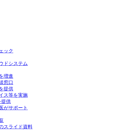
チェック
ウドシステム
を増進
談窓口
を提供
イス等を実施
を提供
医がサポート
覧
のスライド資料