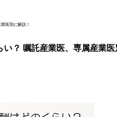
産業医別に解説！
らい？ 嘱託産業医、専属産業医