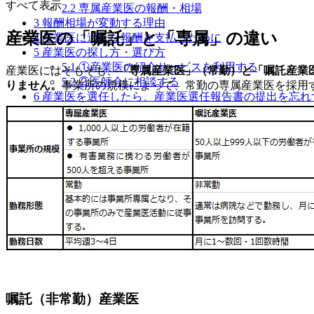
すべて表示
2.2
専属産業医の報酬・相場
3
報酬相場が変動する理由
産業医の「嘱託」と「専属」の違い
4
産業医に適正な報酬を支払うために
5
産業医の探し方・選び方
5.1
①産業医の紹介サービスを利用する
産業医にはそもそも、
「専属産業医」（常勤）と「嘱託産業
5.2
②医師会に相談する
りません。
事業所の規模によって、常勤の専属産業医を採用
6
産業医を選任したら、産業医選任報告書の提出を忘れ
7
自社のニーズに応じて、産業医に適切な報酬を支払お
嘱託（非常勤）産業医