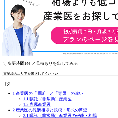
＼ 所要時間1分 ／
見積もりを出してみる
目次
1
産業医の「嘱託」と「専属」の違い
1.1
嘱託（非常勤）産業医
1.2
専属産業医
2
産業医の報酬相場と規模・形式の関連
2.1
嘱託（非常勤）産業医の報酬・相場