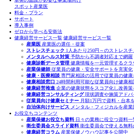
単発の面談が必要な事業場向け
スポット産業医
料金・プラン
サポート
導入事例
ゼロから学べる安衛法
健康経営サービス一覧
健康経営サービス一覧
産業医
産業医の選任・提案
ストレスチェック
1人あたり250円～のストレス
メンタルヘルス対策
予防から不調者対応まで網羅
健康診断データ管理
健康情報を一元管理するクラ
産業保健師
従業員の健康・安全サポートを充実化
健康・医療相談
専門家相談の活用で従業員の健康
健康相談窓口
24時間利用可能な従業員向け健康相
健康経営推進
企業の健康状態をスコア化し改善策
健康経営コンサルティング
現状調査や施策アドバ
従業員向け健康セミナー
月額1万円で資料・台本
自治体向けサービス
メンタル・フィジカルを産業
お役立ちコンテンツ
産業保健お役立ち資料
日々の業務に役立つ資料一
衛生委員会スライド資料
衛生委員会で使える無料
健康経営コラム
産業保健ノウハウ記事を公開中