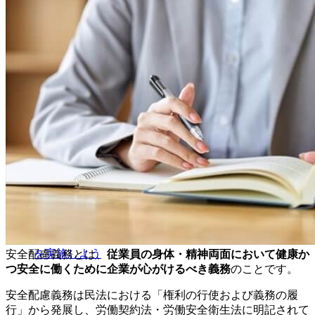
6
企業が安全配慮義務を果たすために取り組むべきこ
と
6.1
労災防止
6.2
産業医を選任し健康相談を実施
6.3
安全衛生教育の実施
6.4
健康診断の実施
6.5
ストレスチェックの実施
6.6
労働時間の管理
6.7
ハラスメント対策の実施
7
海外勤務者に対しての安全配慮義務
8
自然災害時等に求められる安全配慮義務
9
学校に求められる安全配慮義務
10
安全配慮義務違反で訴えられた場合の会社の対応
10.1
社内調査による十分な事実確認
10.2
労災保険の対応
10.3
民事訴訟の対応
11
安全配慮義務を理解して違反しないための取り組み
を実施しよう
安全配慮義務とは、
従業員の身体・精神両面において健康か
つ安全に働くために企業が心がけるべき義務
のことです。
安全配慮義務は民法における「権利の行使および義務の履
行」から発展し、労働契約法・労働安全衛生法に明記されて