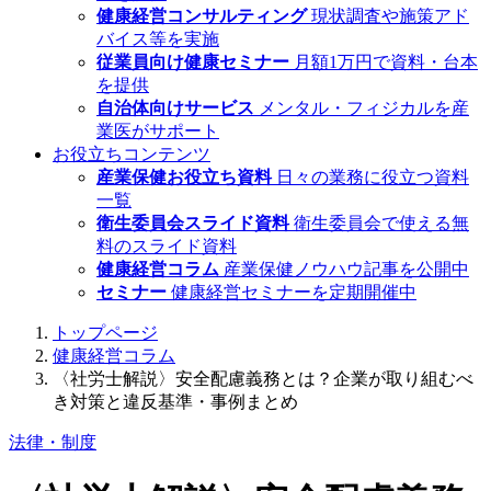
健康経営コンサルティング
現状調査や施策アド
バイス等を実施
従業員向け健康セミナー
月額1万円で資料・台本
を提供
自治体向けサービス
メンタル・フィジカルを産
業医がサポート
お役立ちコンテンツ
産業保健お役立ち資料
日々の業務に役立つ資料
一覧
衛生委員会スライド資料
衛生委員会で使える無
料のスライド資料
健康経営コラム
産業保健ノウハウ記事を公開中
セミナー
健康経営セミナーを定期開催中
トップページ
健康経営コラム
〈社労士解説〉安全配慮義務とは？企業が取り組むべ
き対策と違反基準・事例まとめ
法律・制度