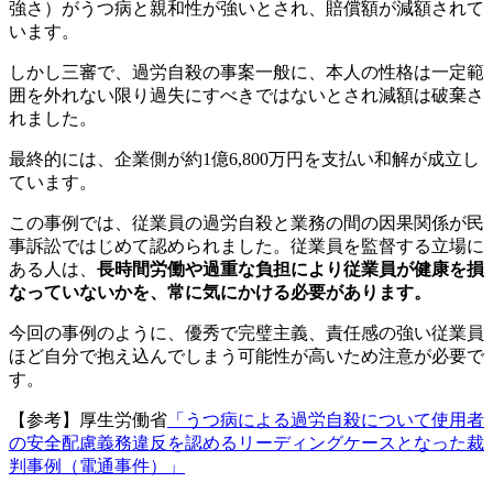
強さ）がうつ病と親和性が強いとされ、賠償額が減額されて
います。
しかし三審で、過労自殺の事案一般に、本人の性格は一定範
囲を外れない限り過失にすべきではないとされ減額は破棄さ
れました。
最終的には、企業側が約1億6,800万円を支払い和解が成立し
ています。
この事例では、従業員の過労自殺と業務の間の因果関係が民
事訴訟ではじめて認められました。従業員を監督する立場に
ある人は、
長時間労働や過重な負担により従業員が健康を損
なっていないかを、常に気にかける必要があります。
今回の事例のように、優秀で完璧主義、責任感の強い従業員
ほど自分で抱え込んでしまう可能性が高いため注意が必要で
す。
【参考】厚生労働省
「うつ病による過労自殺について使用者
の安全配慮義務違反を認めるリーディングケースとなった裁
判事例（電通事件）」