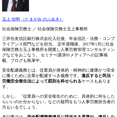
玉上 信明
（たまがみ のぶあき）
社会保険労務士 ／ 社会保険労務士玉上事務所
三井住友信託銀行株式会社入社後、年金信託・法務・コンプ
ライアンス部門などを担当。 定年退職後、2017年1月に社会
保険労務士玉上事務所を開業し人事労務管理コンサルティン
グなどをおこなう。 セミナー講演やメディアへの記事掲
載、ブログも執筆中。
安全配慮義務とは、従業員が身体的・精神的に健康かつ安全
に働くために企業が配慮すべき義務です。
違反すると民法・
労働安全衛生法によって罰則を科せられる
ケースもありま
す。
しかし、「従業員への安全衛生のために、具体的に何をした
らいいのか分からない」などの疑問をもつ人事労務担当者の
方もいるでしょう。
本記事では、
安全配慮義務違反に該当する基準や、違反しな