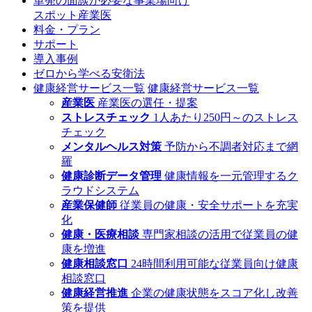
単発の面談が必要な事業場向け
スポット産業医
料金・プラン
サポート
導入事例
ゼロから学べる安衛法
健康経営サービス一覧
健康経営サービス一覧
産業医
産業医の選任・提案
ストレスチェック
1人あたり250円～のストレス
チェック
メンタルヘルス対策
予防から不調者対応まで網
羅
健康診断データ管理
健康情報を一元管理するク
ラウドシステム
産業保健師
従業員の健康・安全サポートを充実
化
健康・医療相談
専門家相談の活用で従業員の健
康を増進
健康相談窓口
24時間利用可能な従業員向け健康
相談窓口
健康経営推進
企業の健康状態をスコア化し改善
策を提供