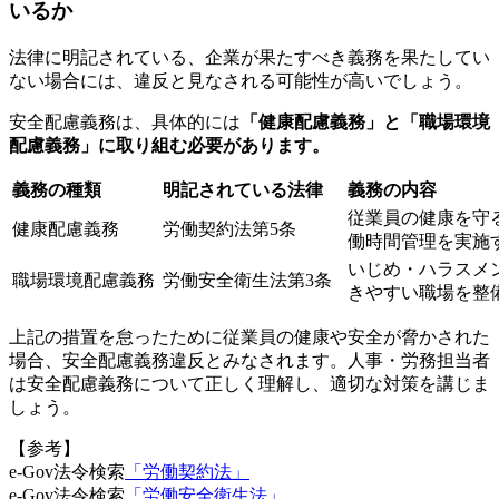
いるか
法律に明記されている、企業が果たすべき義務を果たしてい
ない場合には、違反と見なされる可能性が高いでしょう。
安全配慮義務は、具体的には
「健康配慮義務」と「職場環境
配慮義務」に取り組む必要があります。
義務の種類
明記されている法律
義務の内容
従業員の健康を守
健康配慮義務
労働契約法第5条
働時間管理を実施
いじめ・ハラスメ
職場環境配慮義務
労働安全衛生法第3条
きやすい職場を整
上記の措置を怠ったために従業員の健康や安全が脅かされた
場合、安全配慮義務違反とみなされます。人事・労務担当者
は安全配慮義務について正しく理解し、適切な対策を講じま
しょう。
【参考】
e-Gov法令検索
「労働契約法」
e-Gov法令検索
「労働安全衛生法」