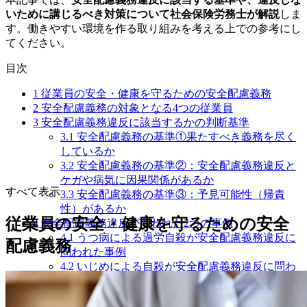
いために講じるべき対策について社会保険労務士が解説
しま
す。働きやすい環境を作る取り組みを考える上での参考にし
てください。
目次
1
従業員の安全・健康を守るための安全配慮義務
2
安全配慮義務の対象となる4つの従業員
3
安全配慮義務違反に該当するかの判断基準
3.1
安全配慮義務の基準①果たすべき義務を尽く
しているか
3.2
安全配慮義務の基準②：安全配慮義務違反と
ケガや病気に因果関係があるか
すべて表示
3.3
安全配慮義務の基準③：予見可能性（帰責
性）があるか
従業員の安全・健康を守るための安全
4
安全配慮義務違反が問われた2つの事例
4.1
うつ病による過労自殺が安全配慮義務違反に
配慮義務
問われた事例
4.2
いじめによる自殺が安全配慮義務違反に問わ
れた事例
5
安全配慮義務違反に対する罰則