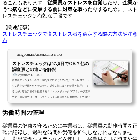
ることもあります。
従業員がストレスを自覚したり、企業が
うつ病などに発展する前に対策を取ったりする
ために、スト
レスチェックは有効な手段です。
【関連記事】
ストレスチェックで高ストレス者を選定する際の方法や注意
点
sangyoui.m3career.com/service
ストレスチェックは57項目でOK？他の
調査票との違いを解説
September 17, 2021
従業員のメンタルヘルス不調を未然に防ぐためには、ストレスチェッ
クの適切な活用が欠かせません。調査の際に多くの企業が採用してい
るのが、厚生労働省が推奨する「ストレスチェック 57項目」の調査票
です。本記事では、ストレスチェック57項目版がなぜ標準として選ば
れるのか、またその他の項目版との違いやメリットについて紹介しま
す。 ストレスチェックの調査票は4種類ストレスチェックの調査票
労働時間の管理
は、以下の4種類です。 57項目版 23項目版 80項目版 120項目版それぞ
れの調査票の特徴を詳しく解説します。厚労省が推奨する...
従業員の健康を守るために事業者は、従業員の勤務時間を正
確に記録し、過剰な時間外労働を抑制しなければなりませ
ん。勤怠管理システムなどを使用し、従業員の月の時間外労