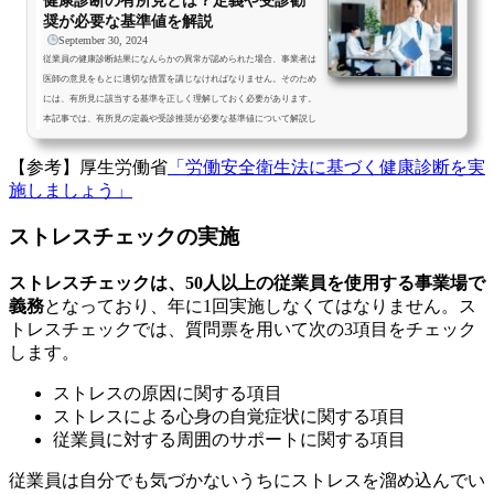
健康診断の有所見とは？定義や受診勧
奨が必要な基準値を解説
September 30, 2024
従業員の健康診断結果になんらかの異常が認められた場合、事業者は
医師の意見をもとに適切な措置を講じなければなりません。そのため
には、有所見に該当する基準を正しく理解しておく必要があります。
本記事では、有所見の定義や受診推奨が必要な基準値について解説し
ます。健康診断の有所見とは健康診断における有所見とは、健康診断
で異常の所見が認められたことをいいます。健康を害する可能性のあ
【参考】厚生労働省
「労働安全衛生法に基づく健康診断を実
る疑わしい要因が認められたり、検査結果が基準値より超えていたり
施しましょう」
する場合に医師が有所見と判断します。検査項目のなかで有所見率
が...
ストレスチェックの実施
ストレスチェックは、50人以上の従業員を使用する事業場で
義務
となっており、年に1回実施しなくてはなりません。ス
トレスチェックでは、質問票を用いて次の3項目をチェック
します。
ストレスの原因に関する項目
ストレスによる心身の自覚症状に関する項目
従業員に対する周囲のサポートに関する項目
従業員は自分でも気づかないうちにストレスを溜め込んでい