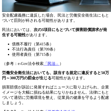
安全配慮義務に違反した場合、民法と労働安全衛生法にもと
づいて罰則が科される可能性があります。
民法においては、
次の3項目にもとづいて損害賠償請求が発
生する可能性
があります。
債務不履行（第415条）
不法行為責任（第709条）
使用者責任（第715条）
（参考：e-Gov法令検索
「民法」
）
労働安全衛生法においても、該当する規定に違反すると50万
円～300万円の罰金が生じる
可能性があります。
損害賠償が訴訟に発展すればニュースに取り上げられ、企業
イメージを大幅に損ねる結果になりかねません。法律にもと
づいて適切に労働環境を整え、従業員の健康を守るよう配慮
しましょう。