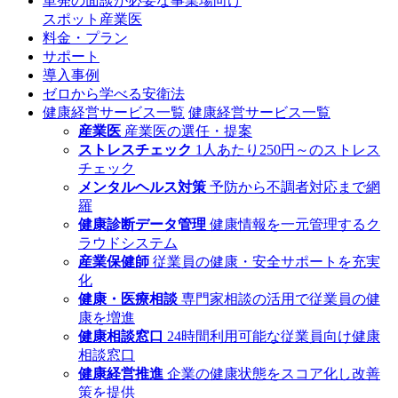
単発の面談が必要な事業場向け
スポット産業医
料金・プラン
サポート
導入事例
ゼロから学べる安衛法
健康経営サービス一覧
健康経営サービス一覧
産業医
産業医の選任・提案
ストレスチェック
1人あたり250円～のストレス
チェック
メンタルヘルス対策
予防から不調者対応まで網
羅
健康診断データ管理
健康情報を一元管理するク
ラウドシステム
産業保健師
従業員の健康・安全サポートを充実
化
健康・医療相談
専門家相談の活用で従業員の健
康を増進
健康相談窓口
24時間利用可能な従業員向け健康
相談窓口
健康経営推進
企業の健康状態をスコア化し改善
策を提供