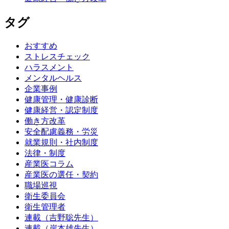
タグ
おすすめ
ストレスチェック
ハラスメント
メンタルヘルス
企業事例
健康管理・健康診断
健康経営・認定制度
働き方改革
安全配慮義務・労災
就業規則・社内制度
法律・制度
産業医コラム
産業医の選任・契約
職場巡視
衛生委員会
衛生管理者
連載（吉野聡先生）
連載（岸本雄先生）