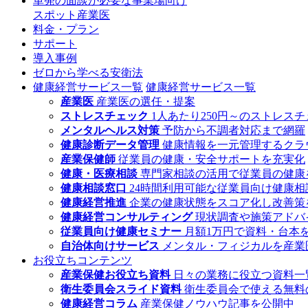
単発の面談が必要な事業場向け
スポット産業医
料金・プラン
サポート
導入事例
ゼロから学べる安衛法
健康経営サービス一覧
健康経営サービス一覧
産業医
産業医の選任・提案
ストレスチェック
1人あたり250円～のストレス
メンタルヘルス対策
予防から不調者対応まで網羅
健康診断データ管理
健康情報を一元管理するクラ
産業保健師
従業員の健康・安全サポートを充実化
健康・医療相談
専門家相談の活用で従業員の健康
健康相談窓口
24時間利用可能な従業員向け健康相
健康経営推進
企業の健康状態をスコア化し改善策
健康経営コンサルティング
現状調査や施策アドバ
従業員向け健康セミナー
月額1万円で資料・台本
自治体向けサービス
メンタル・フィジカルを産業
お役立ちコンテンツ
産業保健お役立ち資料
日々の業務に役立つ資料一
衛生委員会スライド資料
衛生委員会で使える無料
健康経営コラム
産業保健ノウハウ記事を公開中