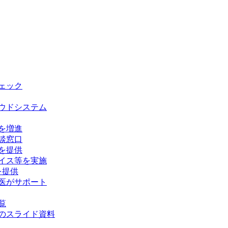
チェック
ウドシステム
を増進
談窓口
を提供
イス等を実施
を提供
医がサポート
覧
のスライド資料