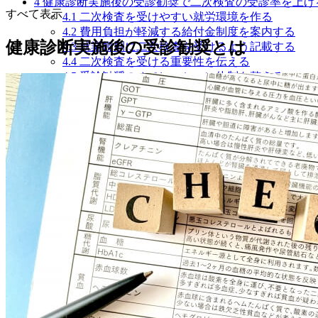
4
健康診断実施後の受診勧奨で二次検査の受診率を上げ
すべて表示
4.1
二次検査を受けやすい就労環境を作る
4.2
費用負担が軽減する給付金制度を案内する
健康診断実施後の受診勧奨とは
4.3
就業規則に二次検査を受けるよう記載する
4.4
二次検査を受ける重要性を伝える
4.5
受診勧奨のオペレーション体制を整える
5
健康診断の有所見者へ受診勧奨をしても二次検査を受
6
健康診断の有所見者への受診勧奨の例文
7
健康診断の有所見者に受診勧奨をして従業員の健康を