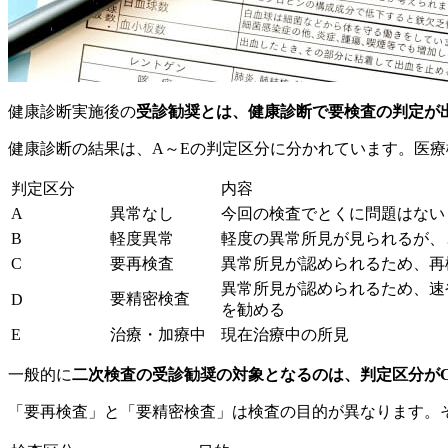
健康診断実施後の
受診勧奨とは、健康診断で要検査の判定が
健康診断の結果は、A～Eの判定区分に分かれています。医
判定区分
内容
A
異常なし
今回の検査でとくに問題はない
B
軽度異常
軽度の異常所見が見られるが、
C
要再検査
異常所見が認められるため、再
異常所見が認められるため、速
要精密検査
D
を勧める
E
治療・加療中
現在治療中の所見
一般的に
二次検査の受診勧奨の対象となるのは、判定区分が
「要再検査」と「要精密検査」は検査の目的が異なります。