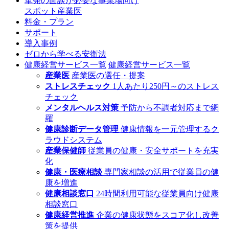
単発の面談が必要な事業場向け
スポット産業医
料金・プラン
サポート
導入事例
ゼロから学べる安衛法
健康経営サービス一覧
健康経営サービス一覧
産業医
産業医の選任・提案
ストレスチェック
1人あたり250円～のストレス
チェック
メンタルヘルス対策
予防から不調者対応まで網
羅
健康診断データ管理
健康情報を一元管理するク
ラウドシステム
産業保健師
従業員の健康・安全サポートを充実
化
健康・医療相談
専門家相談の活用で従業員の健
康を増進
健康相談窓口
24時間利用可能な従業員向け健康
相談窓口
健康経営推進
企業の健康状態をスコア化し改善
策を提供