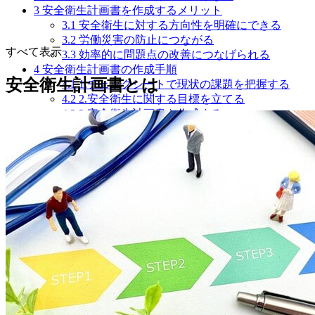
3
安全衛生計画書を作成するメリット
3.1
安全衛生に対する方向性を明確にできる
3.2
労働災害の防止につながる
すべて表示
3.3
効率的に問題点の改善につなげられる
4
安全衛生計画書の作成手順
安全衛生計画書とは
4.1
1.チェックシートで現状の課題を把握する
4.2
2.安全衛生に関する目標を立てる
4.3
3.安全衛生計画書を作成する
5
安全衛生計画書のテンプレート
6
安全衛生計画書の記載例
7
安全衛生計画書を作成した後の留意点
7.1
従業員へ確実に周知する
7.2
定期的な見直しを実施する
8
安全衛生計画書を作成し安心安全な職場環境を作ろ
う