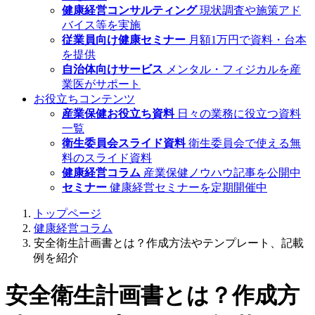
健康経営コンサルティング
現状調査や施策アド
バイス等を実施
従業員向け健康セミナー
月額1万円で資料・台本
を提供
自治体向けサービス
メンタル・フィジカルを産
業医がサポート
お役立ちコンテンツ
産業保健お役立ち資料
日々の業務に役立つ資料
一覧
衛生委員会スライド資料
衛生委員会で使える無
料のスライド資料
健康経営コラム
産業保健ノウハウ記事を公開中
セミナー
健康経営セミナーを定期開催中
トップページ
健康経営コラム
安全衛生計画書とは？作成方法やテンプレート、記載
例を紹介
安全衛生計画書とは？作成方