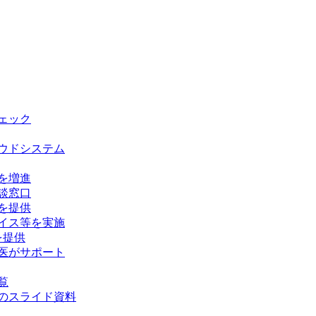
チェック
ウドシステム
を増進
談窓口
を提供
イス等を実施
を提供
医がサポート
覧
のスライド資料