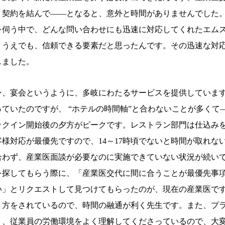
、契約を結んで――となると、意外と時間がありませんでした
を伺う中で、どんな問い合わせにも迅速に対応してくれたエム
くうえでも、信頼できる要素だと思ったんです。その迅速な対
しました。
ン、宴会というように、多岐にわたるサービスを提供していま
ていたのですが、 “ホテルの時間軸”と合わないことが多くて
ックイン開始後の夕方がピークです。レストラン部門は仕込み
様対応が最優先ですので、14～17時頃でないと時間が取れな
合わず、産業医面談が必要なのに実施できていない状況が続い
を探してもらう際に、「産業医交代に間に合うことが最優先事
い」とリクエストして見つけてもらったのが、現在の産業医で
き方をされているので、時間の融通が利く先生です。また、プ
り、従業員の労働環境をよく理解してくださっているので、大