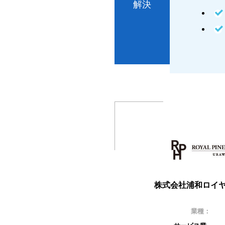
解決
株式会社浦和ロイ
業種：