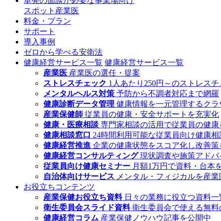
単発の面談が必要な事業場向け
スポット産業医
料金・プラン
サポート
導入事例
ゼロから学べる安衛法
健康経営サービス一覧
健康経営サービス一覧
産業医
産業医の選任・提案
ストレスチェック
1人あたり250円～のストレス
メンタルヘルス対策
予防から不調者対応まで網羅
健康診断データ管理
健康情報を一元管理するクラ
産業保健師
従業員の健康・安全サポートを充実化
健康・医療相談
専門家相談の活用で従業員の健康
健康相談窓口
24時間利用可能な従業員向け健康相
健康経営推進
企業の健康状態をスコア化し改善策
健康経営コンサルティング
現状調査や施策アドバ
従業員向け健康セミナー
月額1万円で資料・台本
自治体向けサービス
メンタル・フィジカルを産業
お役立ちコンテンツ
産業保健お役立ち資料
日々の業務に役立つ資料一
衛生委員会スライド資料
衛生委員会で使える無料
健康経営コラム
産業保健ノウハウ記事を公開中