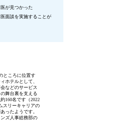
業医が見つかった
業医面談を実施することが
分のところに位置す
ティホテルとして、
宴会などのサービス
その舞台裏を支える
60名です（2022
エムスリーキャリアの
があったようです。
インズ人事総務部の