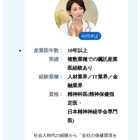
40代半ば
産業医年数：
10年以上
実績：
複数業種での嘱託産業
医経験あり
経験業種：
人材業界／IT業界／金
融業界
資格：
精神科医(精神保健指
定医・
日本精神神経学会専門
医)
社会人時代の経験から「会社の保健環境を