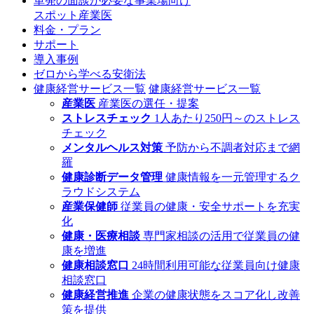
単発の面談が必要な事業場向け
スポット産業医
料金・プラン
サポート
導入事例
ゼロから学べる安衛法
健康経営サービス一覧
健康経営サービス一覧
産業医
産業医の選任・提案
ストレスチェック
1人あたり250円～のストレス
チェック
メンタルヘルス対策
予防から不調者対応まで網
羅
健康診断データ管理
健康情報を一元管理するク
ラウドシステム
産業保健師
従業員の健康・安全サポートを充実
化
健康・医療相談
専門家相談の活用で従業員の健
康を増進
健康相談窓口
24時間利用可能な従業員向け健康
相談窓口
健康経営推進
企業の健康状態をスコア化し改善
策を提供