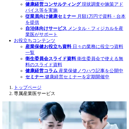
健康経営コンサルティング
現状調査や施策アド
バイス等を実施
従業員向け健康セミナー
月額1万円で資料・台本
を提供
自治体向けサービス
メンタル・フィジカルを産
業医がサポート
お役立ちコンテンツ
産業保健お役立ち資料
日々の業務に役立つ資料
一覧
衛生委員会スライド資料
衛生委員会で使える無
料のスライド資料
健康経営コラム
産業保健ノウハウ記事を公開中
セミナー
健康経営セミナーを定期開催中
トップページ
専属産業医サービス