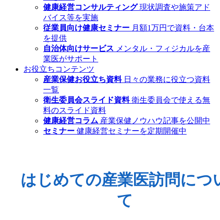
健康経営コンサルティング
現状調査や施策アド
バイス等を実施
従業員向け健康セミナー
月額1万円で資料・台本
を提供
自治体向けサービス
メンタル・フィジカルを産
業医がサポート
お役立ちコンテンツ
産業保健お役立ち資料
日々の業務に役立つ資料
一覧
衛生委員会スライド資料
衛生委員会で使える無
料のスライド資料
健康経営コラム
産業保健ノウハウ記事を公開中
セミナー
健康経営セミナーを定期開催中
はじめての産業医訪問につ
て