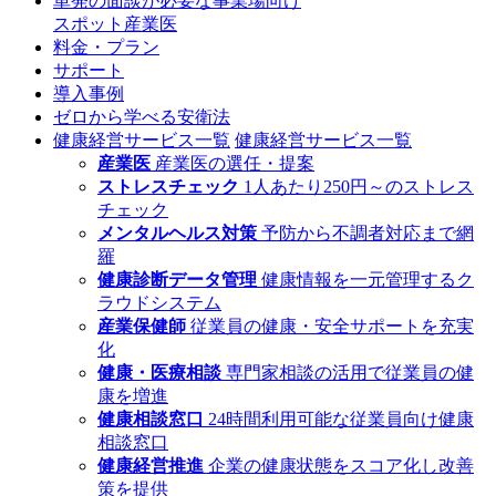
単発の面談が必要な事業場向け
スポット産業医
料金・プラン
サポート
導入事例
ゼロから学べる安衛法
健康経営サービス一覧
健康経営サービス一覧
産業医
産業医の選任・提案
ストレスチェック
1人あたり250円～のストレス
チェック
メンタルヘルス対策
予防から不調者対応まで網
羅
健康診断データ管理
健康情報を一元管理するク
ラウドシステム
産業保健師
従業員の健康・安全サポートを充実
化
健康・医療相談
専門家相談の活用で従業員の健
康を増進
健康相談窓口
24時間利用可能な従業員向け健康
相談窓口
健康経営推進
企業の健康状態をスコア化し改善
策を提供